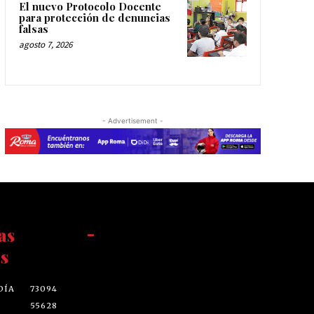
El nuevo Protocolo Docente
para protección de denuncias
falsas
agosto 7, 2026
- Advertisement -
as
-
s
DÍA
73094
55628