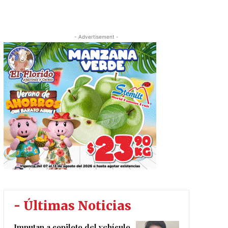
- Advertisement -
- Últimas Noticias
Imputan a copiloto del vehículo