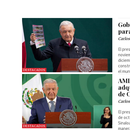
Gobi
par
Carlos
El pre
noviem
diciem
constr
DESTACADOS
el mun
AML
adq
de 
Carlos
El pre
de oct
Sinalo
DESTACADOS
manera