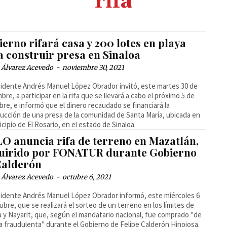
rifa
erno rifará casa y 200 lotes en playa
a construir presa en Sinaloa
 Álvarez Acevedo
-
noviembre 30, 2021
sidente Andrés Manuel López Obrador invitó, este martes 30 de
bre, a participar en la rifa que se llevará a cabo el próximo 5 de
bre, e informó que el dinero recaudado se financiará la
ucción de una presa de la comunidad de Santa María, ubicada en
icipio de El Rosario, en el estado de Sinaloa.
O anuncia rifa de terreno en Mazatlán,
uirido por FONATUR durante Gobierno
Calderón
 Álvarez Acevedo
-
octubre 6, 2021
sidente Andrés Manuel López Obrador informó, este miércoles 6
ubre, que se realizará el sorteo de un terreno en los límites de
a y Nayarit, que, según el mandatario nacional, fue comprado "de
 fraudulenta" durante el Gobierno de Felipe Calderón Hinojosa.