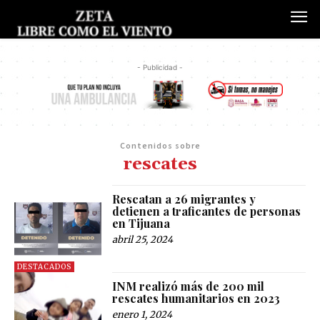
- Publicidad -
Contenidos sobre
rescates
Rescatan a 26 migrantes y
detienen a traficantes de personas
en Tijuana
abril 25, 2024
DESTACADOS
INM realizó más de 200 mil
rescates humanitarios en 2023
enero 1, 2024