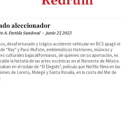
Redrum
ado aleccionador
o A. Partida Sandoval
-
junio 27, 2022
co, desafortunado y trágico accidente vehicular en BCS apagó el
de “Ray” y Paco Mufote, emblemáticos histriones, músicos y
es culturales bajacalifornianos, de quienes sin su aportación, es
icable la historia de las artes escénicas en el Noroeste de México.
ipaban en el rodaje de “El Elegido”, película que Netflix filma en las
iones de Loreto, Mulegé y Santa Rosalía, en la costa del Mar de
z