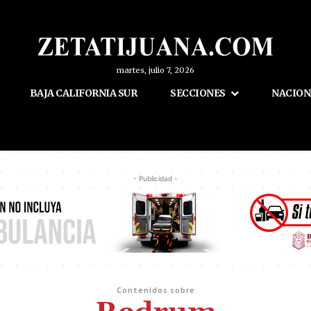
martes, julio 7, 2026
BAJA CALIFORNIA SUR
SECCIONES
NACION
- Publicidad -
Contenidos sobre