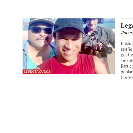
Leg
Robert
Polémi
sueño 
gestor
inexpl
Partic
poblac
ESPECTÁCULOZ
Corte