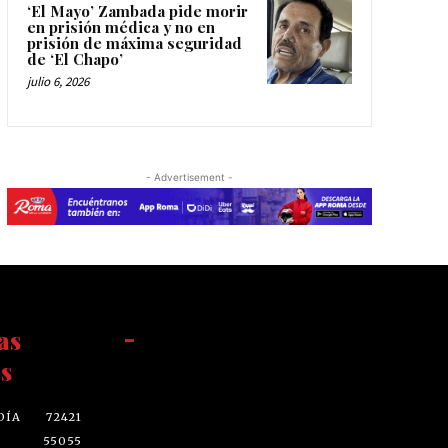
‘El Mayo’ Zambada pide morir
en prisión médica y no en
prisión de máxima seguridad
de ‘El Chapo’
julio 6, 2026
- Advertisement -
as
-
s
DÍA
72421
55055