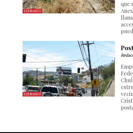
que 
Anexa
EZENARIO
llam
acce
pued
Post
Redac
Empr
Fede
Chula
estr
veci
EZENARIO
Cris
poste