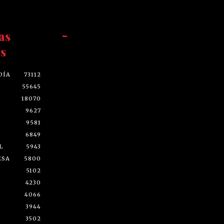
as
-
s
DÍA
73112
55645
18070
9627
9581
6849
L
5943
ESA
5800
5102
4230
4066
3944
3502