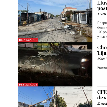
Llu
post
Arath 
Despué
doming
100 po
y más 
DESTACADOS
Choq
Tij
Mara 
Fueron
DESTACADOS
CFE 
de s
Ernest