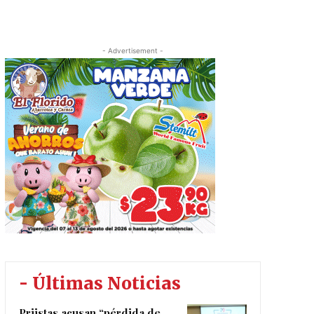
- Advertisement -
- Últimas Noticias
Priistas acusan “pérdida de