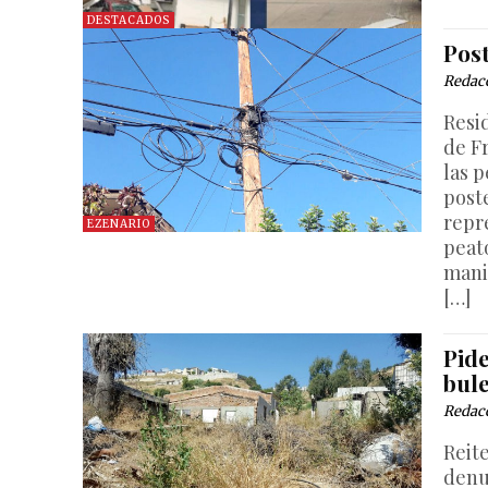
DESTACADOS
Pos
Redac
Resi
de F
las 
post
repr
EZENARIO
peat
mani
[…]
Pide
bul
Redac
Reit
denu