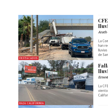
CFE
lluv
Arath 
La Com
han re
lluvia
de San
DESTACADOS
Fall
lluv
Ernest
La CFE
viento
Califor
BAJA CALIFORNIA