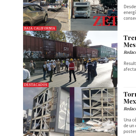
Desde 
energí
consec
BAJA CALIFORNIA
Tren
Mes
Redac
Result
afecta
DESTACADOS
Tor
Mex
Redac
Una cé
de un 
postes