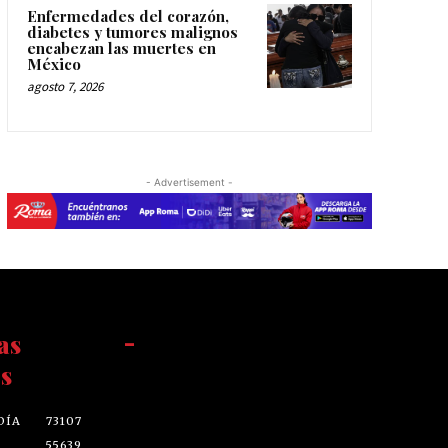
Enfermedades del corazón,
diabetes y tumores malignos
encabezan las muertes en
México
agosto 7, 2026
- Advertisement -
as
-
s
DÍA
73107
55639