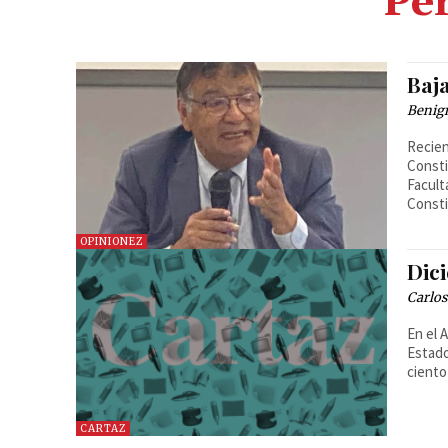
Per
Baja
Benig
Recien
Consti
Facult
Consti
OPINIONEZ
Dic
Carlo
En el 
Estado
ciento
CARTAZ