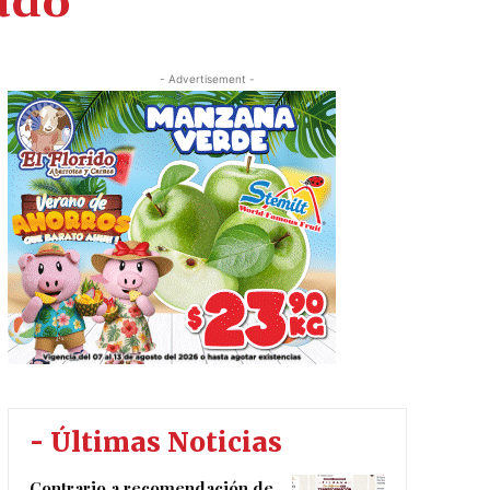
tado
- Advertisement -
- Últimas Noticias
Contrario a recomendación de