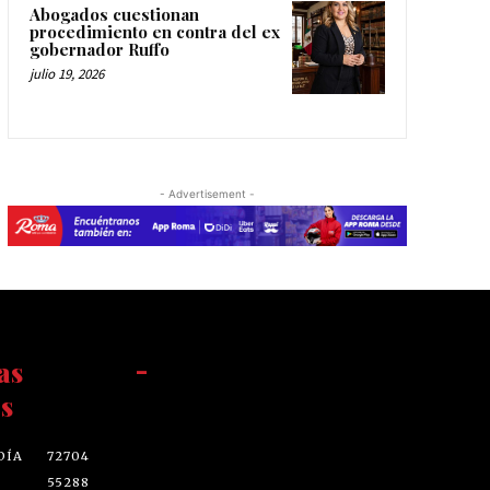
Abogados cuestionan
procedimiento en contra del ex
gobernador Ruffo
julio 19, 2026
- Advertisement -
as
-
s
DÍA
72704
55288