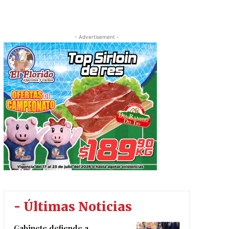
- Advertisement -
- Últimas Noticias
Gabinete defiende a