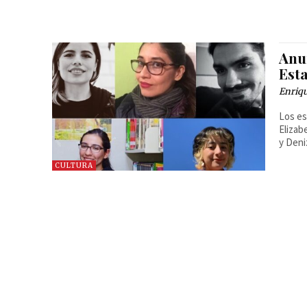
Anu
Esta
Enriq
Los es
Elizab
y Deni
CULTURA