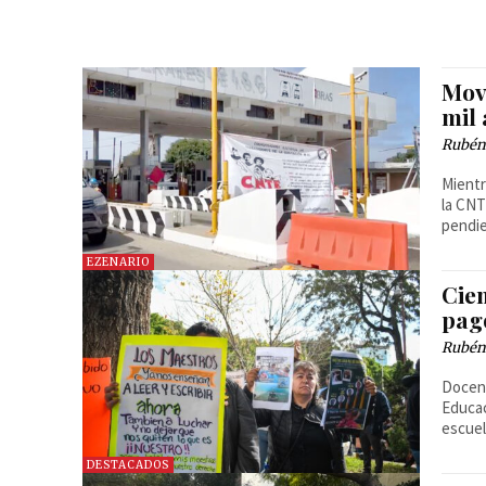
Mov
mil
Rubén
Mientr
la CNT
pendie
EZENARIO
Cie
pag
Rubén
Docent
Educac
escuel
DESTACADOS