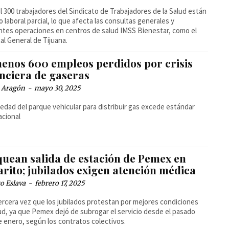
l 300 trabajadores del Sindicato de Trabajadores de la Salud están
o laboral parcial, lo que afecta las consultas generales y
ntes operaciones en centros de salud IMSS Bienestar, como el
al General de Tijuana.
menos 600 empleos perdidos por crisis
anciera de gaseras
a Aragón
-
mayo 30, 2025
edad del parque vehicular para distribuir gas excede estándar
acional
quean salida de estación de Pemex en
rito; jubilados exigen atención médica
o Eslava
-
febrero 17, 2025
tercera vez que los jubilados protestan por mejores condiciones
ud, ya que Pemex dejó de subrogar el servicio desde el pasado
 enero, según los contratos colectivos.