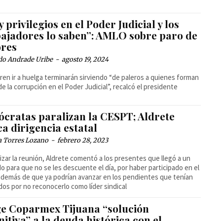
 privilegios en el Poder Judicial y los
bajadores lo saben”: AMLO sobre paro de
ores
do Andrade Uribe
-
agosto 19, 2024
eren ir a huelga terminarán sirviendo “de paleros a quienes forman
de la corrupción en el Poder Judicial”, recalcó el presidente
ócratas paralizan la CESPT; Aldrete
a dirigencia estatal
a Torres Lozano
-
febrero 28, 2023
alizar la reunión, Aldrete comentó a los presentes que llegó a un
o para que no se les descuente el día, por haber participado en el
además de que ya podrían avanzar en los pendientes que tenían
dos por no reconocerlo como líder sindical
ge Coparmex Tijuana “solución
nitiva” a la deuda histórica con el