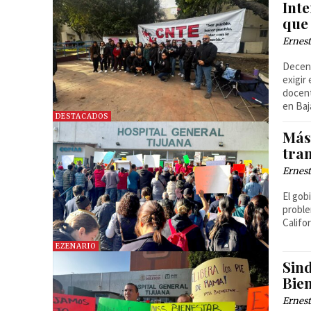
Inte
que
Ernest
Decena
exigir
docent
en Baj
DESTACADOS
Más
tran
Ernest
El gob
proble
Califo
EZENARIO
Sin
Bie
Ernest