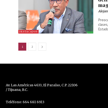
mag
Alejan
Preocu
clases
Estado
DESTACADOS
1
2
Av. Las Américas 4633, El Paraíso, C.P. 22106
/ Tijuana, B.C.
Teléfono: 664 681 6913