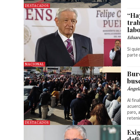
DESTACADOS
“Hay
tra
lab
Eduar
Si qui
parte 
NACIONAL
Bur
busc
Ángel
Al fin
acuerd
paro, 
reteni
DESTACADOS
Exi
defi