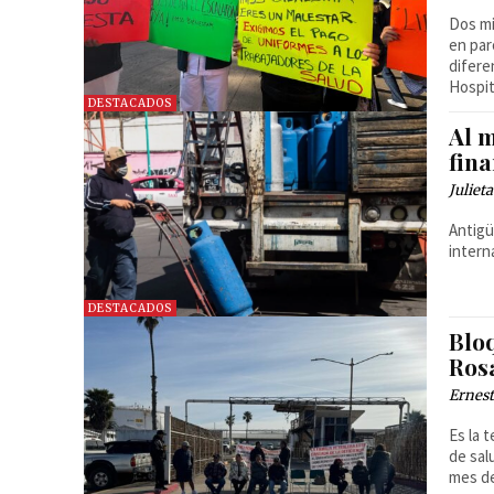
Dos mi
en par
difere
Hospit
DESTACADOS
Al 
fin
Juliet
Antigü
intern
DESTACADOS
Blo
Rosa
Ernest
Es la 
de sal
mes de