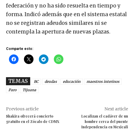
federación y no ha sido resuelta en tiempo y
forma. Indicó además que en el sistema estatal
no se registran adeudos similares ni se
contempla la apertura de nuevas plazas.
Comparte esto:
TEMAS
BC
deudas
educación
maestros interinos
Paro
Tijuana
Previous article
Next article
Shakira ofrecerá concierto
Localizan el cadáver de un
gratuito en el Zócalo de CDMX
hombre cerca del puente
Independencia en Mexicali