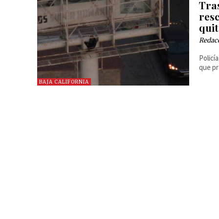
Tra
res
quit
Redac
Policí
que pr
BAJA CALIFORNIA