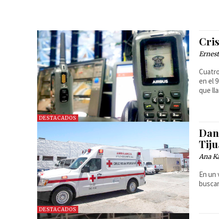
Cris
Ernest
Cuatro
en el 
que ll
DESTACADOS
Dan
Tij
Ana Ka
En un 
buscar
DESTACADOS