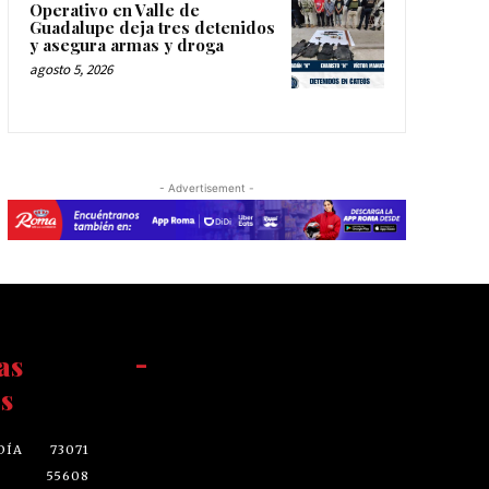
Operativo en Valle de
Guadalupe deja tres detenidos
y asegura armas y droga
agosto 5, 2026
- Advertisement -
as
-
s
DÍA
73071
55608