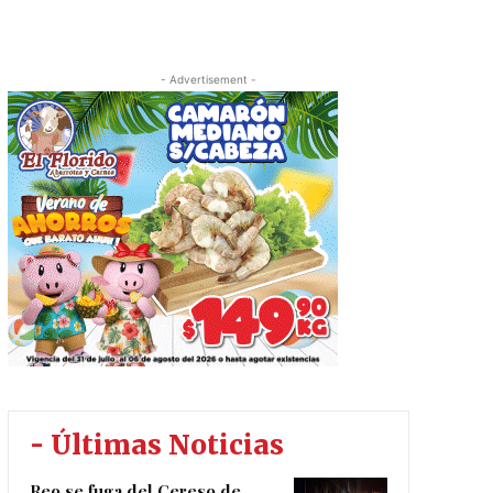
- Advertisement -
- Últimas Noticias
Reo se fuga del Cereso de