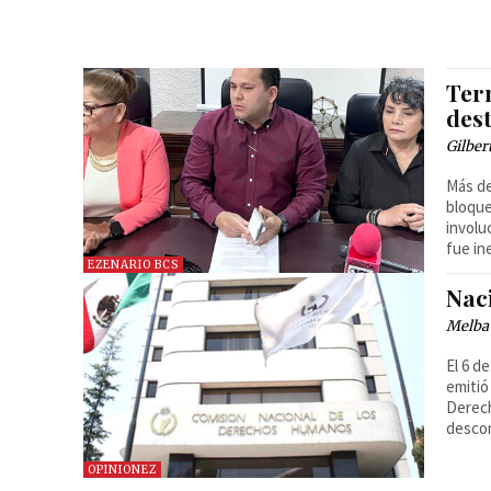
Ter
dest
Gilber
Más de
bloque
involu
fue in
EZENARIO BCS
Nac
Melba
El 6 d
emitió
Derec
descon
OPINIONEZ