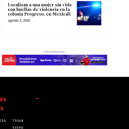
Localizan a una mujer sin vida
con huellas de violencia en la
colonia Progreso, en Mexicali
agosto 5, 2026
- Advertisement -
as
-
s
DÍA
73048
55590