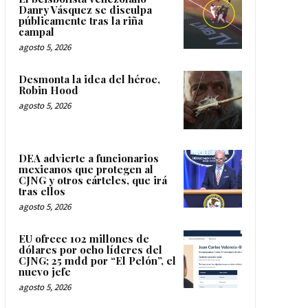
Danry Vásquez se disculpa
públicamente tras la riña
campal
agosto 5, 2026
Desmonta la idea del héroe,
Robin Hood
agosto 5, 2026
DEA advierte a funcionarios
mexicanos que protegen al
CJNG y otros cárteles, que irá
tras ellos
agosto 5, 2026
EU ofrece 102 millones de
dólares por ocho líderes del
CJNG; 25 mdd por “El Pelón”, el
nuevo jefe
agosto 5, 2026