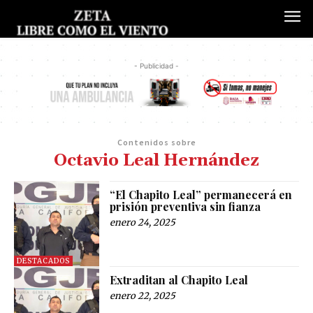
- Publicidad -
Contenidos sobre
Octavio Leal Hernández
“El Chapito Leal” permanecerá en
prisión preventiva sin fianza
enero 24, 2025
DESTACADOS
Extraditan al Chapito Leal
enero 22, 2025