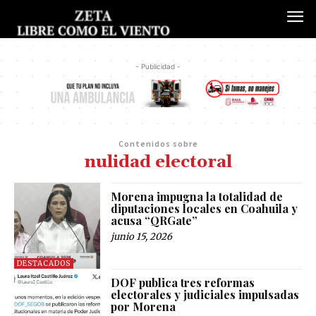
- Publicidad -
Contenidos sobre
nulidad electoral
Morena impugna la totalidad de
diputaciones locales en Coahuila y
acusa “QRGate”
junio 15, 2026
DESTACADOS
DOF publica tres reformas
electorales y judiciales impulsadas
por Morena