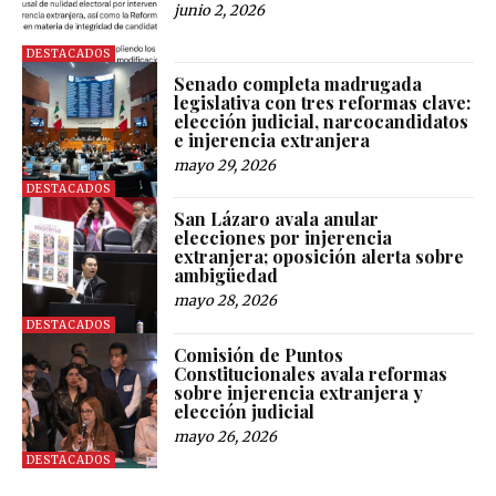
junio 2, 2026
DESTACADOS
Senado completa madrugada
legislativa con tres reformas clave:
elección judicial, narcocandidatos
e injerencia extranjera
mayo 29, 2026
DESTACADOS
San Lázaro avala anular
elecciones por injerencia
extranjera; oposición alerta sobre
ambigüedad
mayo 28, 2026
DESTACADOS
Comisión de Puntos
Constitucionales avala reformas
sobre injerencia extranjera y
elección judicial
mayo 26, 2026
DESTACADOS