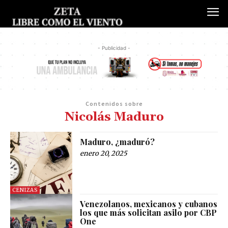
- Publicidad -
Contenidos sobre
Nicolás Maduro
Maduro, ¿maduró?
enero 20, 2025
CENIZAS
Venezolanos, mexicanos y cubanos
los que más solicitan asilo por CBP
One