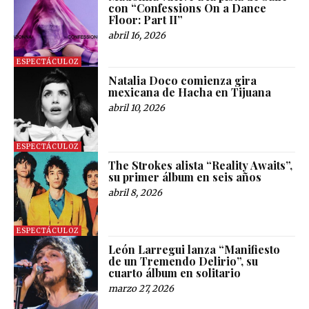
con “Confessions On a Dance
Floor: Part II”
abril 16, 2026
ESPECTÁCULOZ
Natalia Doco comienza gira
mexicana de Hacha en Tijuana
abril 10, 2026
ESPECTÁCULOZ
The Strokes alista “Reality Awaits”,
su primer álbum en seis años
abril 8, 2026
ESPECTÁCULOZ
León Larregui lanza “Manifiesto
de un Tremendo Delirio”, su
cuarto álbum en solitario
marzo 27, 2026