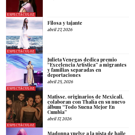
ESPECTÁCULOZ
Filosa y tajante
abril 27, 2026
ESPECTÁCULOZ
Julieta Venegas dedica premio
“Excelencia Artística” a migrantes
y familias separadas en
deportaciones
abril 25, 2026
ESPECTÁCULOZ
Matisse, originarios de Mexicali,
colaboran con Thalía en su nuevo
álbum “Todo Suena Mejor En
Cumbia”
abril 17, 2026
ESPECTÁCULOZ
Madonna vuelve a la pista de baile