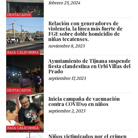
febrero 25, 2024
DESTACADOS
Relación con generadores de
violencia, la línea más fuerte de
FGE sobre doble homicidio de
niñas tecatenses.
noviembre 8, 2023
BAJA CALIFORNIA
Ayuntamiento de Tijuana suspende
fiesta clandestina en Urbi Villas del
Prado
septiembre 17, 2023
DESTACADOS
Inicia campaña de vacunación
contra COVID19 en niños
septiembre 2, 2023
BAJA CALIFORNIA
Niños victimizados por el crimen