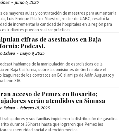
Yáñez
-
junio 6, 2025
 de mayores aulas y contratación de maestros para aumentar la
ula, Luis Enrique Palafox Maestre, rector de UABC, resaltó la
dad de incrementar la cantidad de hospitales en la región para
s estudiantes puedan realizar prácticas
ipulan cifras de asesinatos en Baja
fornia: Podcast.
o Eslava
-
mayo 9, 2025
podcast hablamos de la manipulación de estadísticas de la
cia en Baja California; sobre las omisiones de Gertz sobre el
 Izaguirre; de los contratos en BC al amigo de Adán Augusto; y
pa León XIV.
eran acceso de Pemex en Rosarito;
bajadores serán atendidos en Simnsa
o Eslava
-
febrero 18, 2025
l trabajadores y sus familias impidieron la distribución de gasolina
arito durante 36 horas hasta que lograron que Pemex les
izara su seguridad social y atención médica