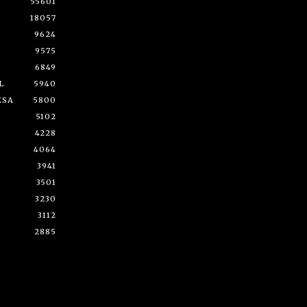
55601
18057
9624
9575
6849
L
5940
ESA
5800
5102
4228
4064
3941
3501
3230
3112
2885