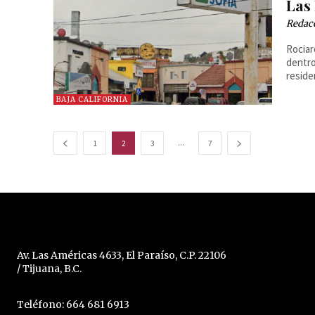
Las 
Redac
Rociar
dentro
reside
BAJA CALIFORNIA
...
1
2
3
7
Av. Las Américas 4633, El Paraíso, C.P. 22106
/ Tijuana, B.C.
Teléfono: 664 681 6913