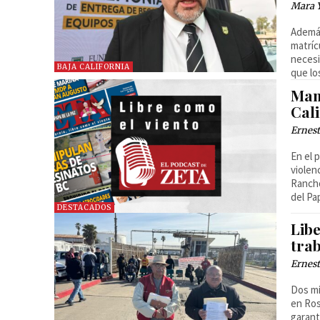
Mara 
Además
matríc
necesi
BAJA CALIFORNIA
que lo
Man
Cali
Ernest
En el 
violen
Rancho
del Pa
DESTACADOS
Lib
tra
Ernest
Dos mi
en Ros
garant