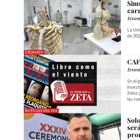
Sim
car
Ernest
La Uni
de 202
EZENARIO
CAF 
Ernest
En el 
invest
Xolos 
las cu
NOTICIAS DEL DÍA
Sol
será
pro