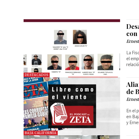
Des
con
Ernest
La Fis
el emp
relació
DESTACADOS
Ali
de B
Ernest
En el 
en Baj
y Erne
BAJA CALIFORNIA