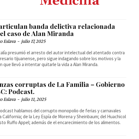
Medicina
articulan banda delictiva relacionada
 el caso de Alan Miranda
o Eslava
-
julio 17, 2025
calía presumió el arresto del autor intelectual del atentado contra
resario tijuanense, pero sigue indagando sobre los motivos y la
n que llevó a intentar quitarle la vida a Alan Miranda.
anzas corruptas de La Familia – Gobierno
C: Podcast.
o Eslava
-
julio 11, 2025
podcast hablamos del corrupto monopolio de ferias y carnavales
a California; de la Ley Espía de Morena y Sheinbaum; del Huachicol
sto Ruffo Appel; además de el encarecimiento de los alimentos.