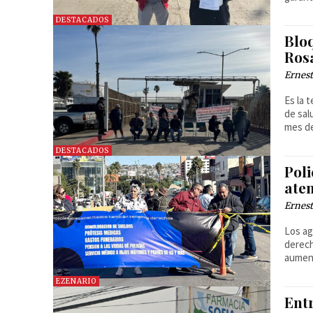
DESTACADOS
Blo
Rosa
Ernest
Es la 
de sal
mes de
DESTACADOS
Pol
aten
Ernest
Los ag
derech
aument
EZENARIO
Ent