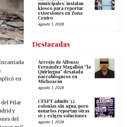
municipales; instalan
kiosco para reportar
extorsiones en Zona
Centro
agosto 1, 2026
Destacadas
Arresto de Alfonso
 Encantada
Fernández Magallón “la
n
Quiringua” desatada
narcobloqueos en
aplicó en
Michoacán
agosto 1, 2026
CESPT admite 32
del Pilar
colonias sin agua, pero
adrid y
usuarios reportan otras
16 y exigen soluciones
ones del
agosto 1, 2026