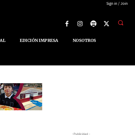
Sign in / Join
AL
EDICIÓN IMPRESA
NOSOTROS
-Publicidad -