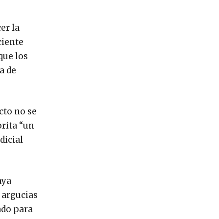
er la
ciente
que los
a de
cto no se
orita “un
dicial
aya
r argucias
ado para