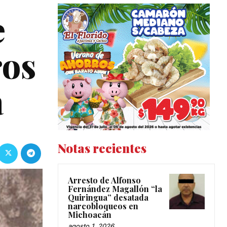
e
ros
a
Notas recientes
Arresto de Alfonso
Fernández Magallón “la
Quiringua” desatada
narcobloqueos en
Michoacán
agosto 1, 2026