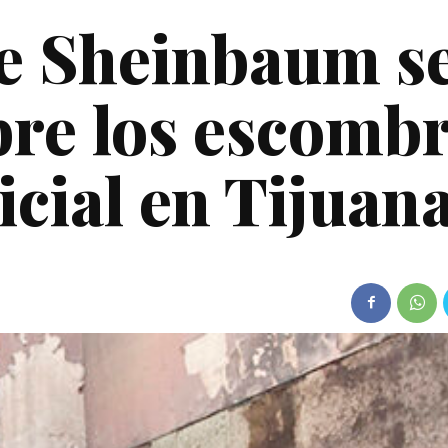
de Sheinbaum s
bre los escomb
icial en Tijuan