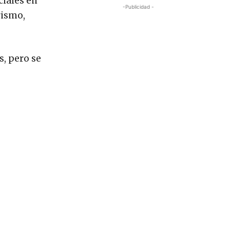
ciales en
-Publicidad -
rismo,
s, pero se