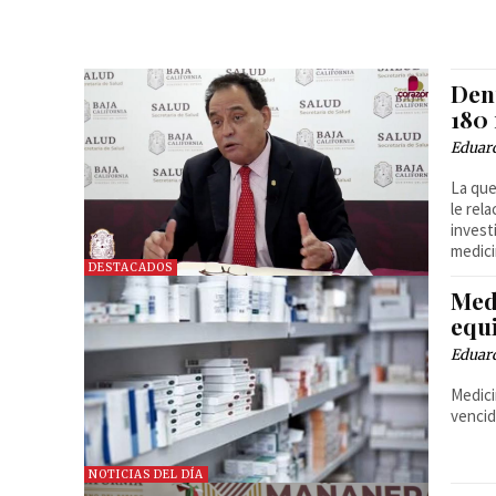
Den
180
Eduard
La que
le rel
invest
medici
DESTACADOS
Med
equi
Eduar
Medici
vencid
NOTICIAS DEL DÍA