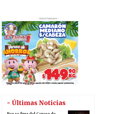
- Advertisement -
- Últimas Noticias
Reo se fuga del Cereso de