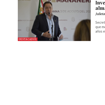
Inv
alm
Juliet
Secret
que mé
años e
DESTACADOS