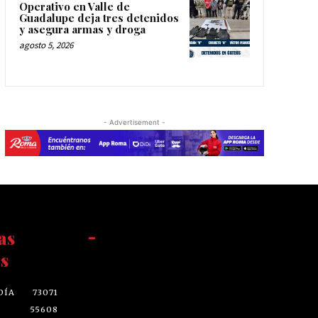
Operativo en Valle de
Guadalupe deja tres detenidos
y asegura armas y droga
agosto 5, 2026
- Advertisement -
as
-
s
DÍA
73071
55608