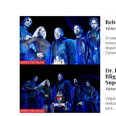
Rei
Víctor
El cam
icónic
disput
Carner
ESPECTÁCULOZ
Dr.
Bli
Sup
Víctor
Llegar
realizarse 
para...
ESPECTÁCULOZ