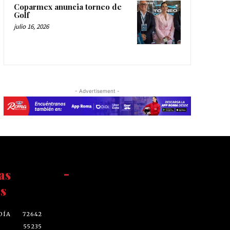
Coparmex anuncia torneo de
Golf
julio 16, 2026
- Advertisement -
as
-
s
DÍA
72642
55235