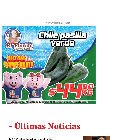
- Advertisement -
- Últimas Noticias
FGR detecta red de