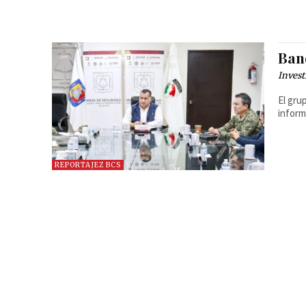
Ban
Invest
El gru
inform
REPORTAJEZ BCS