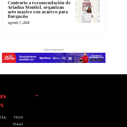
Contrario a recomendación de
Ariadna Montiel, organizan
acto masivo con acarreo para
Burgueño
agosto 7, 2026
- Advertisement -
as
-
s
DÍA
73110
55643