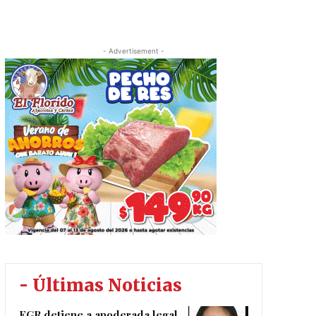
- Advertisement -
- Últimas Noticias
FGR detiene a apoderada legal