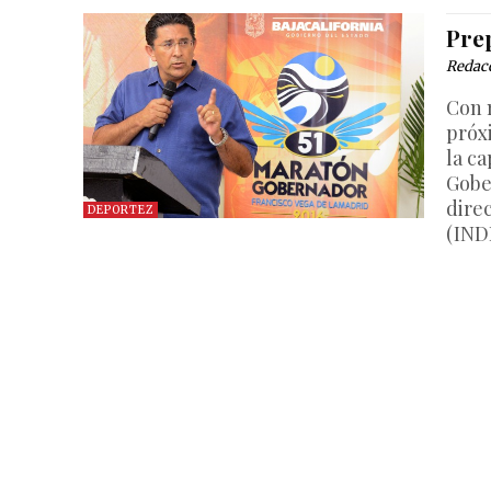
Pre
Redac
Con 
próx
la ca
Gobe
direc
DEPORTEZ
(IND