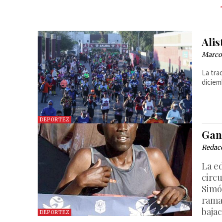
Ali
Marcos
La tra
diciem
DEPORTEZ
Gan
Redac
La e
circ
Simó
rama
baja
DEPORTEZ