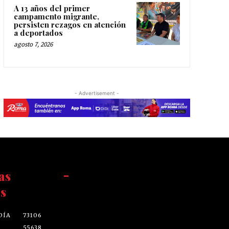
A 13 años del primer
campamento migrante,
persisten rezagos en atención
a deportados
agosto 7, 2026
- Advertisement -
as
-
s
DÍA
73106
55638