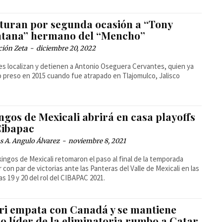
turan por segunda ocasión a “Tony
tana” hermano del “Mencho”
ción Zeta
-
diciembre 20, 2022
res localizan y detienen a Antonio Oseguera Cervantes, quien ya
 preso en 2015 cuando fue atrapado en Tlajomulco, Jalisco
ngos de Mexicali abrirá en casa playoffs
Cibapac
 A. Angulo Álvarez
-
noviembre 8, 2021
kingos de Mexicali retomaron el paso al final de la temporada
r con par de victorias ante las Panteras del Valle de Mexicali en las
as 19 y 20 del rol del CIBAPAC 2021.
Tri empata con Canadá y se mantiene
o líder de la eliminatoria rumbo a Catar