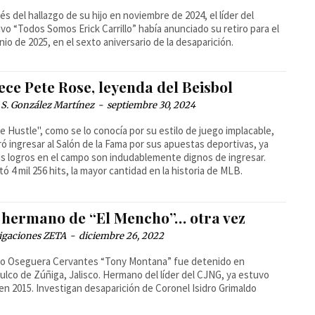
s del hallazgo de su hijo en noviembre de 2024, el líder del
ivo “Todos Somos Erick Carrillo” había anunciado su retiro para el
unio de 2025, en el sexto aniversario de la desaparición.
ece Pete Rose, leyenda del Beisbol
 S. González Martínez
-
septiembre 30, 2024
ie Hustle", como se lo conocía por su estilo de juego implacable,
ró ingresar al Salón de la Fama por sus apuestas deportivas, ya
s logros en el campo son indudablemente dignos de ingresar.
ó 4 mil 256 hits, la mayor cantidad en la historia de MLB.
 hermano de “El Mencho”… otra vez
igaciones ZETA
-
diciembre 26, 2022
io Oseguera Cervantes “Tony Montana” fue detenido en
ulco de Zúñiga, Jalisco. Hermano del líder del CJNG, ya estuvo
en 2015. Investigan desaparición de Coronel Isidro Grimaldo