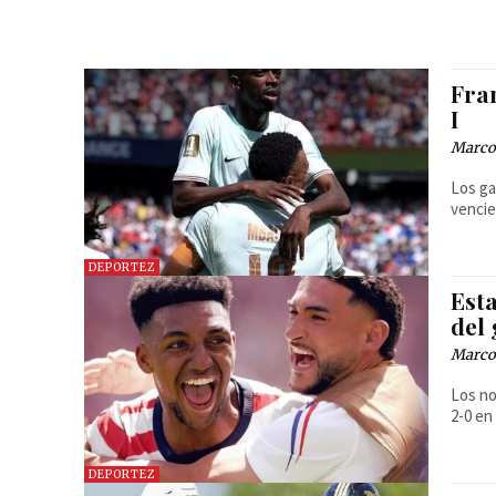
Fran
I
Marcos
Los ga
vencie
DEPORTEZ
Esta
del
Marcos
Los no
2-0 en
DEPORTEZ