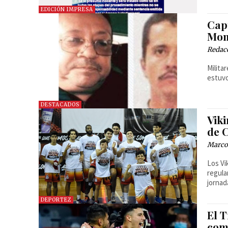
EDICIÓN IMPRESA
Cap
Mon
Redac
Milita
estuvo
DESTACADOS
Viki
de 
Marcos
Los Vi
regula
jornad
DEPORTEZ
El 
com