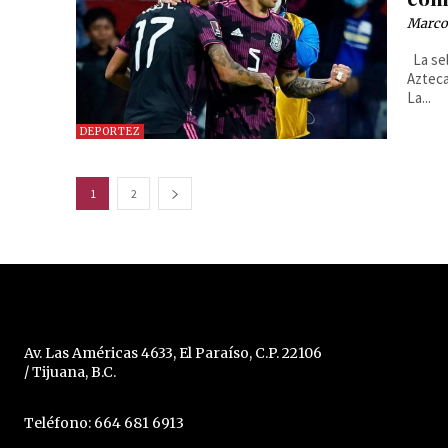
Marcos
La selección mexicana igualó con su similar de Canadá en el Estadio
Azteca
La...
DEPORTEZ
1
2
Av. Las Américas 4633, El Paraíso, C.P. 22106
/ Tijuana, B.C.
Teléfono: 664 681 6913