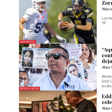
Zor
Marcos
Los me
“A”
DEPORTEZ
“Aq
cont
dej
Mara 
Alrede
Erick 
locali
DESTACADOS
Edd
col
Mara 