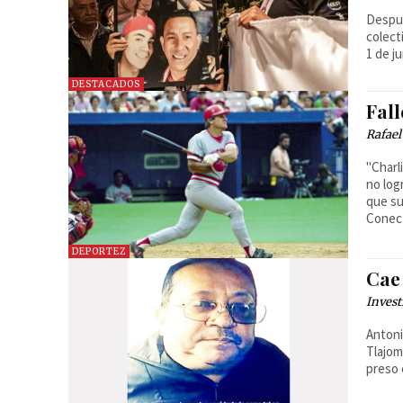
Despué
colect
1 de j
DESTACADOS
Fall
Rafael
"Charl
no log
que su
Conect
DEPORTEZ
Cae
Invest
Anton
Tlajom
preso 