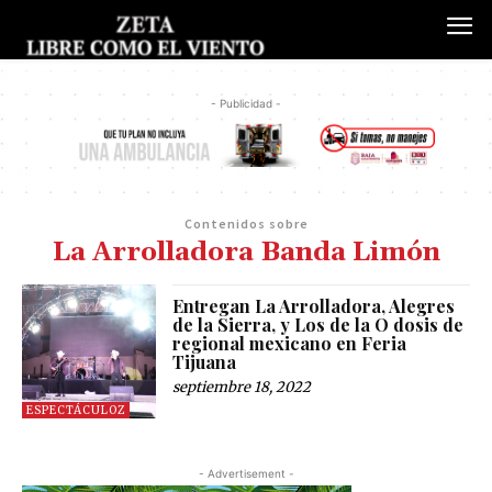
- Publicidad -
Contenidos sobre
La Arrolladora Banda Limón
Entregan La Arrolladora, Alegres
de la Sierra, y Los de la O dosis de
regional mexicano en Feria
Tijuana
septiembre 18, 2022
ESPECTÁCULOZ
- Advertisement -