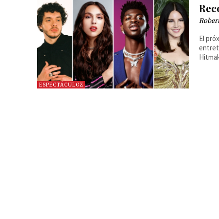
Rec
Robert
El pró
entret
Hitmak
ESPECTÁCULOZ