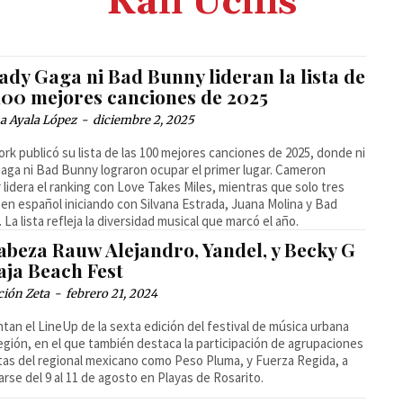
Kali Uchis
ady Gaga ni Bad Bunny lideran la lista de
 100 mejores canciones de 2025
a Ayala López
-
diciembre 2, 2025
ork publicó su lista de las 100 mejores canciones de 2025, donde ni
aga ni Bad Bunny lograron ocupar el primer lugar. Cameron
 lidera el ranking con Love Takes Miles, mientras que solo tres
en español iniciando con Silvana Estrada, Juana Molina y Bad
 La lista refleja la diversidad musical que marcó el año.
abeza Rauw Alejandro, Yandel, y Becky G
aja Beach Fest
ción Zeta
-
febrero 21, 2024
tan el LineUp de la sexta edición del festival de música urbana
región, en el que también destaca la participación de agrupaciones
stas del regional mexicano como Peso Pluma, y Fuerza Regida, a
arse del 9 al 11 de agosto en Playas de Rosarito.