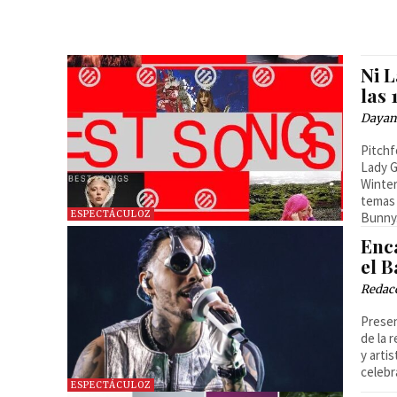
Ni L
las
Dayan
Pitchf
Lady G
Winter
temas 
ESPECTÁCULOZ
Bunny.
Enc
el B
Redac
Presen
de la 
y arti
celebr
ESPECTÁCULOZ