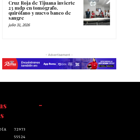
Cruz Roja de Tijuana invierte
23 mdp en tomógrafo,
quirófano y nuevo banco de
sangre
julio 31, 2026
- Advertisement -
as
-
s
DÍA
72973
55524