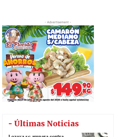
- Advertisement -
- Últimas Noticias
Lozoya se ampara contra