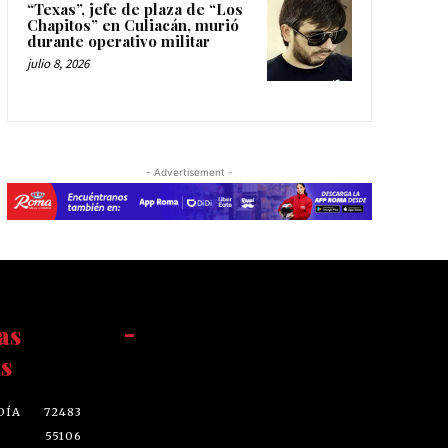
“Texas”, jefe de plaza de “Los
Chapitos” en Culiacán, murió
durante operativo militar
julio 8, 2026
- Advertisement -
as
-
s
DÍA
72483
55106