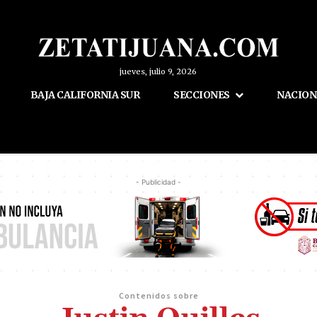
jueves, julio 9, 2026
BAJA CALIFORNIA SUR
SECCIONES
NACION
- Publicidad -
Contenidos sobre