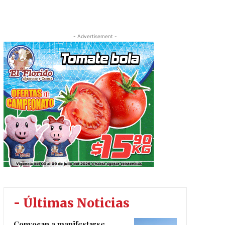
- Advertisement -
- Últimas Noticias
Convocan a manifestarse