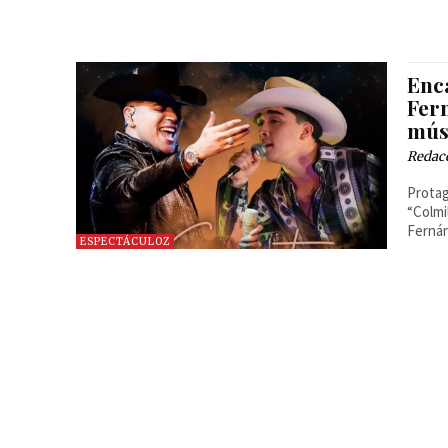
Enc
Fer
mús
Redac
Protag
“Colmi
Fernán
ESPECTÁCULOZ