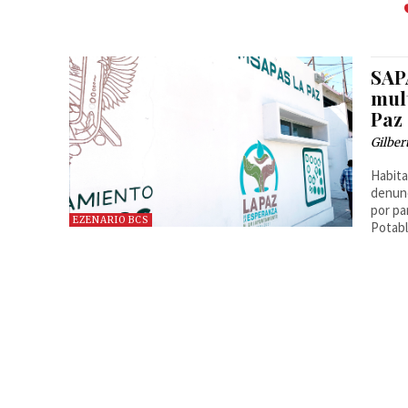
SAP
mult
Paz
Gilber
Habita
denunc
por pa
EZENARIO BCS
Potabl