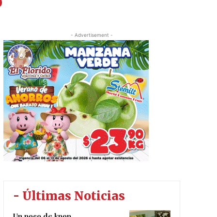
o
- Advertisement -
- Últimas Noticias
Un poco de kpop