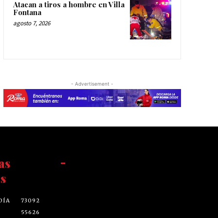
Atacan a tiros a hombre en Villa
Fontana
agosto 7, 2026
- Advertisement -
as
-
s
DÍA
73092
55626