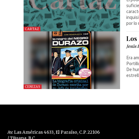
sufici
caract
inquis
por lo
CARTAZ
Los 
Jesús 
Era am
Portil
De hum
estrell
CENIZAS
Av. Las Américas 4633, El Paraíso, C.P. 22106
/ Tijuana, B.C.