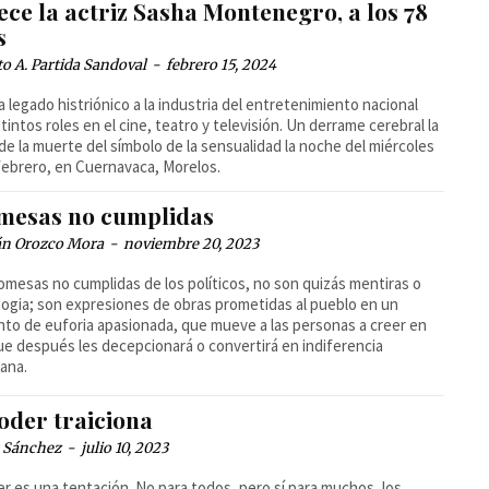
ece la actriz Sasha Montenegro, a los 78
s
o A. Partida Sandoval
-
febrero 15, 2024
 legado histriónico a la industria del entretenimiento nacional
stintos roles en el cine, teatro y televisión. Un derrame cerebral la
de la muerte del símbolo de la sensualidad la noche del miércoles
febrero, en Cuernavaca, Morelos.
mesas no cumplidas
n Orozco Mora
-
noviembre 20, 2023
omesas no cumplidas de los políticos, no son quizás mentiras o
gia; son expresiones de obras prometidas al pueblo en un
o de euforia apasionada, que mueve a las personas a creer en
ue después les decepcionará o convertirá en indiferencia
ana.
oder traiciona
s Sánchez
-
julio 10, 2023
er es una tentación. No para todos, pero sí para muchos, los