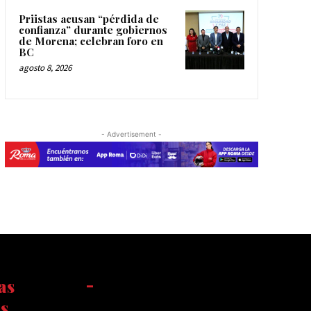
Priistas acusan “pérdida de
confianza” durante gobiernos
de Morena; celebran foro en
BC
agosto 8, 2026
- Advertisement -
as
-
s