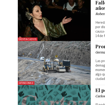
Fall
año
Robert
Hereda
por di
causa 
14 de 
DESTACADOS
Pro
Germá
Las pr
demago
moment
algo q
ciudad
OPINIONEZ
El p
Carlo
El pod