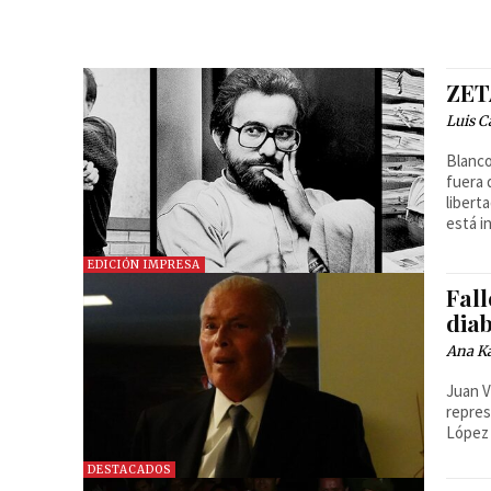
ZETA
Luis C
Blanco
fuera 
libert
está i
EDICIÓN IMPRESA
Fall
dia
Ana Ka
Juan V
repres
López 
DESTACADOS