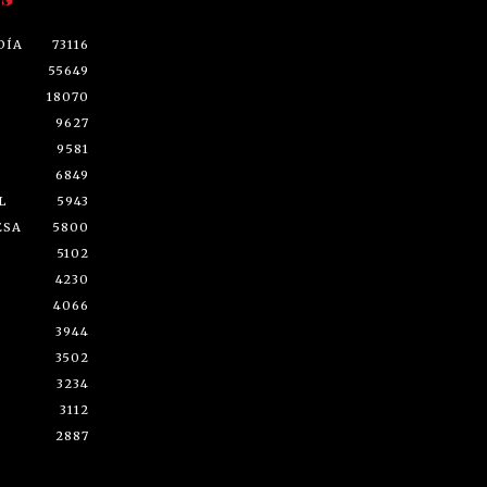
DÍA
73116
55649
18070
9627
9581
6849
L
5943
ESA
5800
5102
4230
4066
3944
3502
3234
3112
2887