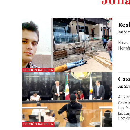
Jona
Rea
Anton
El cas
Herná
EDICIÓN IMPRESA
Cas
Anton
A 12 a
Ascenc
Las Mi
las ca
LPZ/0
EDICIÓN IMPRESA