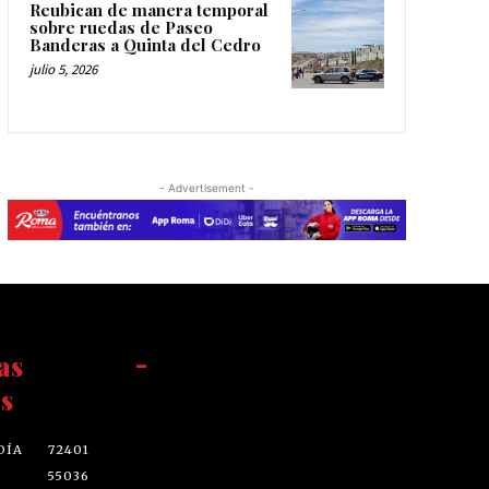
Reubican de manera temporal
sobre ruedas de Paseo
Banderas a Quinta del Cedro
julio 5, 2026
- Advertisement -
as
-
s
DÍA
72401
55036