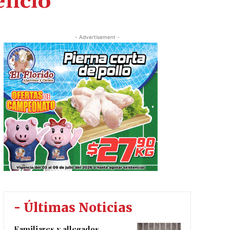
encio
- Advertisement -
- Últimas Noticias
Familiares y allegados