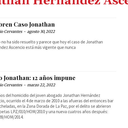
than Hernández Asc
bren Caso Jonathan
io Cervantes
-
agosto 30, 2022
o no ha sido resuelto y parece que hoy el caso de Jonathan
ndez Ascencio está más vigente que nunca
o Jonathan: 12 años impune
io Cervantes
-
marzo 22, 2022
ños del homicidio del joven abogado Jonathan Hernández
io, ocurrido el 4 de marzo de 2010 a las afueras del entonces bar
cheladas, en la Zona Dorada de La Paz, por el delito se abrieron
rpetas LPZ/010/HOM/2010 y una nueva cuatros años después:
28/HOM/2014.