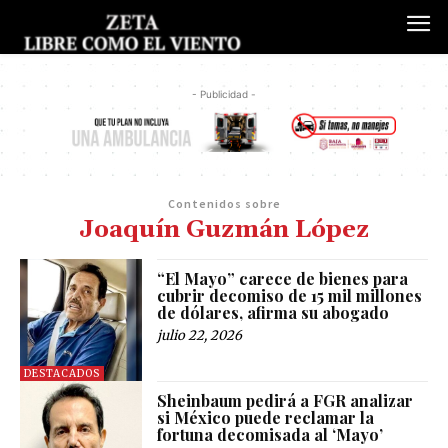
- Publicidad -
Contenidos sobre
Joaquín Guzmán López
“El Mayo” carece de bienes para
cubrir decomiso de 15 mil millones
de dólares, afirma su abogado
julio 22, 2026
DESTACADOS
Sheinbaum pedirá a FGR analizar
si México puede reclamar la
fortuna decomisada al ‘Mayo’