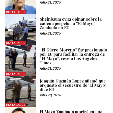
julio 21, 2026
DESTACADOS
Sheinbaum evita opinar sobre la
cadena perpetua a “El Mayo”
Zambada en EU
julio 21, 2026
DESTACADOS
“El Güero Moreno” fue presionado
por EU para facilitar la entrega de
“El Mayo”, revela Los Angeles
Times
julio 21, 2026
DESTACADOS
Joaquín Guzmán López afirmó que
orquestó el secuestro de ‘El Mayo’,
dice EU
julio 20, 2026
DESTACADOS
El Mayo Zambada morirá en una