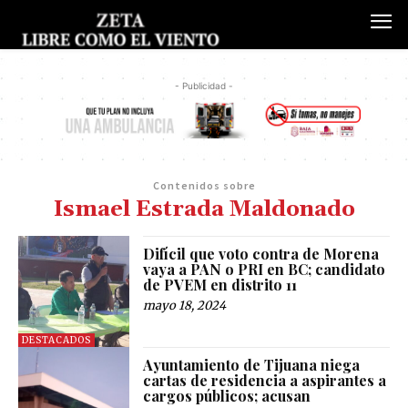
- Publicidad -
Contenidos sobre
Ismael Estrada Maldonado
Difícil que voto contra de Morena
vaya a PAN o PRI en BC; candidato
de PVEM en distrito 11
mayo 18, 2024
DESTACADOS
Ayuntamiento de Tijuana niega
cartas de residencia a aspirantes a
cargos públicos; acusan