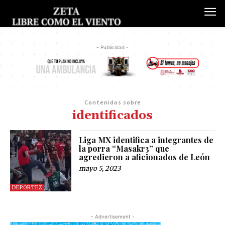
- Publicidad -
Contenidos sobre
identificados
Liga MX identifica a integrantes de
la porra “Masakr3” que
agredieron a aficionados de León
mayo 5, 2023
DEPORTEZ
- Advertisement -