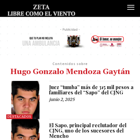
- Publicidad -
Contenidos sobre
Hugo Gonzalo Mendoza Gaytán
Juez “tumba” más de 315 mil pesos a
familiares del “Sapo” del CJNG
junio 2, 2025
DESTACADOS
El Sapo, principal reclutador del
CJNG, uno de los sucesores del
Mencho