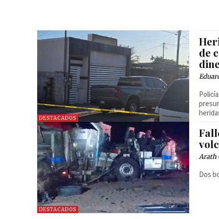
Her
de c
din
Eduard
Policí
presu
herida
DESTACADOS
Fal
volc
Arath 
Dos b
DESTACADOS