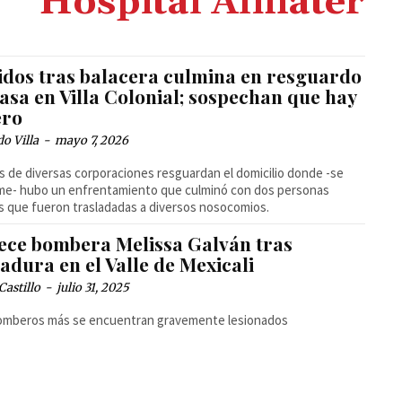
Hospital Almater
idos tras balacera culmina en resguardo
asa en Villa Colonial; sospechan que hay
ero
o Villa
-
mayo 7, 2026
as de diversas corporaciones resguardan el domicilio donde -se
me- hubo un enfrentamiento que culminó con dos personas
s que fueron trasladadas a diversos nosocomios.
lece bombera Melissa Galván tras
adura en el Valle de Mexicali
Castillo
-
julio 31, 2025
omberos más se encuentran gravemente lesionados