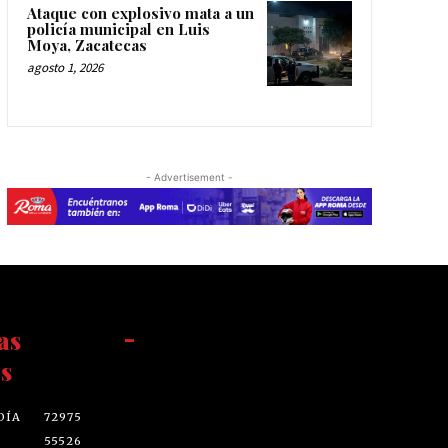
Ataque con explosivo mata a un
policía municipal en Luis
Moya, Zacatecas
agosto 1, 2026
- Advertisement -
as
-
s
DÍA
72975
55526