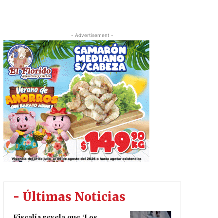
- Advertisement -
- Últimas Noticias
Fiscalía revela que ‘Los