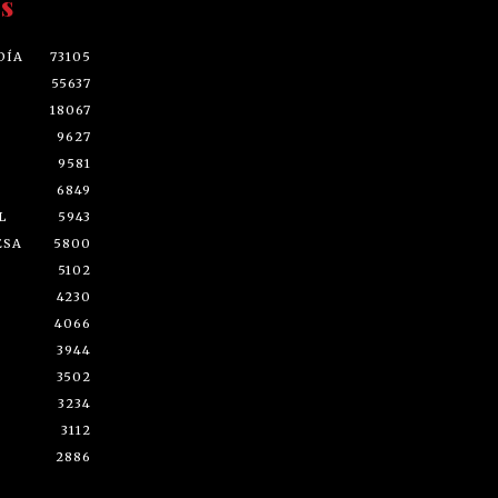
s
DÍA
73105
55637
18067
9627
9581
6849
L
5943
ESA
5800
5102
4230
4066
3944
3502
3234
3112
2886