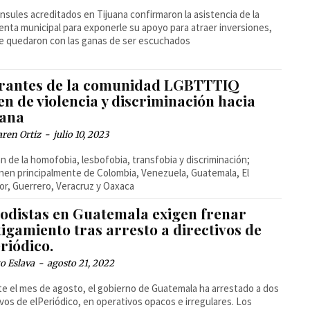
nsules acreditados en Tijuana confirmaron la asistencia de la
enta municipal para exponerle su apoyo para atraer inversiones,
e quedaron con las ganas de ser escuchados
rantes de la comunidad LGBTTTIQ
n de violencia y discriminación hacia
uana
ren Ortiz
-
julio 10, 2023
n de la homofobia, lesbofobia, transfobia y discriminación;
nen principalmente de Colombia, Venezuela, Guatemala, El
or, Guerrero, Veracruz y Oaxaca
iodistas en Guatemala exigen frenar
igamiento tras arresto a directivos de
riódico.
o Eslava
-
agosto 21, 2022
e el mes de agosto, el gobierno de Guatemala ha arrestado a dos
ivos de elPeriódico, en operativos opacos e irregulares. Los