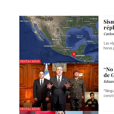
Sism
répl
Carlos
Las ré
horas 
DESTACADOS
“No
de 
Eduar
“Ningu
consti
DESTACADOS