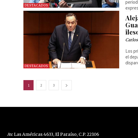
period
DESTACADOS
expres
Ale
Guat
iles
Carlos
Los pr
el de
dispar
DESTACADOS
1
2
3
Av. Las Américas 4633, El Paraíso, C.P. 22106