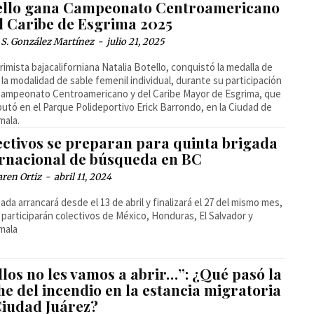
ello gana Campeonato Centroamericano
el Caribe de Esgrima 2025
 S. González Martínez
-
julio 21, 2025
rimista bajacaliforniana Natalia Botello, conquistó la medalla de
 la modalidad de sable femenil individual, durante su participación
Campeonato Centroamericano y del Caribe Mayor de Esgrima, que
putó en el Parque Polideportivo Erick Barrondo, en la Ciudad de
mala.
ectivos se preparan para quinta brigada
ernacional de búsqueda en BC
ren Ortiz
-
abril 11, 2024
gada arrancará desde el 13 de abril y finalizará el 27 del mismo mes,
a participarán colectivos de México, Honduras, El Salvador y
mala
llos no les vamos a abrir…”: ¿Qué pasó la
e del incendio en la estancia migratoria
Ciudad Juárez?