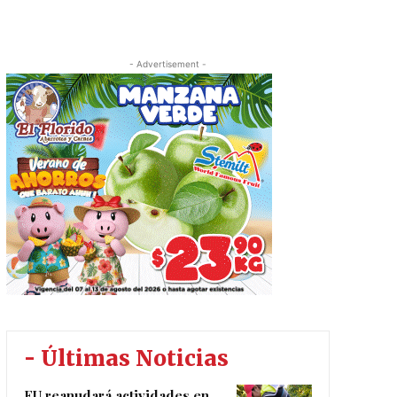
- Advertisement -
- Últimas Noticias
EU reanudará actividades en