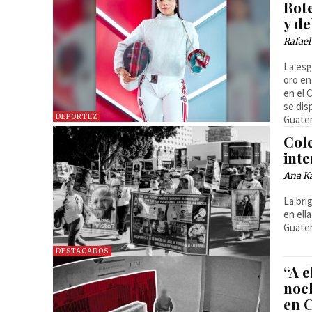
Bot
y d
Rafael
La esg
oro en
en el 
se dis
DEPORTEZ
Guate
Col
int
Ana Ka
La bri
en ell
Guate
DESTACADOS
“A e
noch
en 