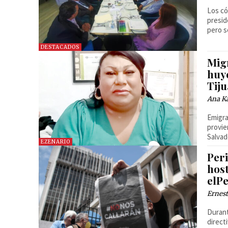
Los có
presid
pero s
DESTACADOS
Mig
huye
Tij
Ana Ka
Emigra
provie
Salvad
EZENARIO
Per
host
elPe
Ernest
Durant
direct