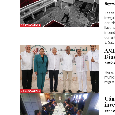
Report
La fal
irregu
contri
DESTACADOS
llave,
incend
convir
El Sal
AML
Día
Carlos
Horas 
munici
migrat
DESTACADOS
Cón
inve
Ernest