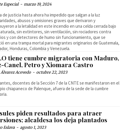
e Especial
-
marzo 19, 2024
ta de justicia hasta ahora ha impedido que salgan a la luz
laridades, abusos y omisiones graves que derivaron y
buyeron a la letalidad en este incendio en una celda cerrada bajo
 saturada, sin extintores, sin ventilación, sin rociadores contra
ios y con detectores de humo sin funcionamiento, que se
tió en una trampa mortal para migrantes originarios de Guatemala,
vador, Honduras, Colombia y Venezuela.
O tiene cumbre migratoria con Maduro,
z-Canel, Petro y Xiomara Castro
 Álvarez Acevedo
-
octubre 22, 2023
antes, docentes de la Sección 7 de la CNTE se manifestaron en el
pio chiapaneco de Palenque, afuera de la sede de la cumbre
oria.
sules piden resultados para atraer
rsiones; alcaldesa los deja plantados
o Eslava
-
agosto 1, 2023