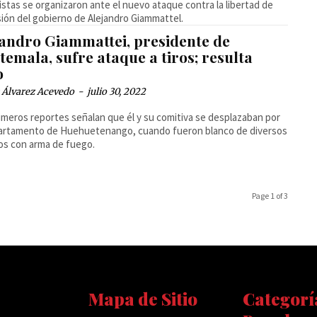
istas se organizaron ante el nuevo ataque contra la libertad de
ión del gobierno de Alejandro Giammattel.
jandro Giammattei, presidente de
emala, sufre ataque a tiros; resulta
o
 Álvarez Acevedo
-
julio 30, 2022
imeros reportes señalan que él y su comitiva se desplazaban por
partamento de Huehuetenango, cuando fueron blanco de diversos
os con arma de fuego.
Page 1 of 3
Mapa de Sitio
Categorí