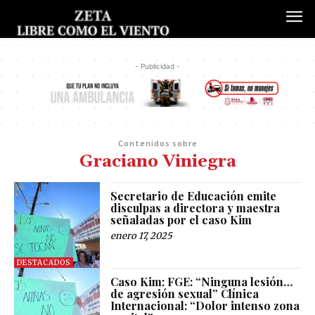
- Publicidad -
Contenidos sobre
Graciano Viniegra
Secretario de Educación emite
disculpas a directora y maestra
señaladas por el caso Kim
enero 17, 2025
DESTACADOS
Caso Kim: FGE: “Ninguna lesión…
de agresión sexual” Clínica
Internacional: “Dolor intenso zona