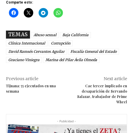
Comparte esto:
TEMAS
Abuso sexual
Baja California
Clínica Internacional
Corrupción
David Ramsés Cervantes Aguilar
Fiscalía General del Estado
Graciano Viniegra
Marina del Pilar Ávila Olmeda
Previous article
Next article
Tijuana: 55 ejecutados en una
Cae tercer implicado en
semana
desaparición de Servando
Salazar, trabajador de Prime
Wheel
- Publicidad -