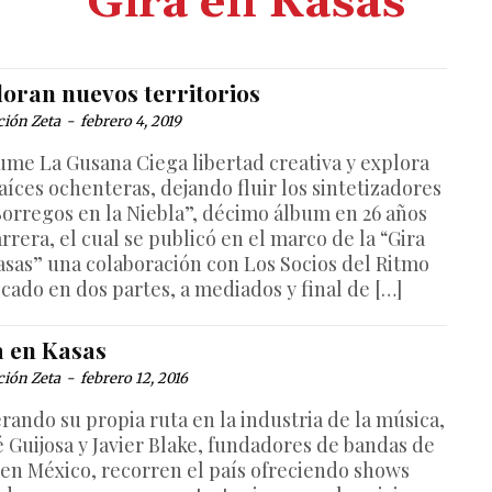
Gira en Kasas
loran nuevos territorios
ción Zeta
-
febrero 4, 2019
ume La Gusana Ciega libertad creativa y explora
aíces ochenteras, dejando fluir los sintetizadores
Borregos en la Niebla”, décimo álbum en 26 años
rrera, el cual se publicó en el marco de la “Gira
asas” una colaboración con Los Socios del Ritmo
icado en dos partes, a mediados y final de […]
a en Kasas
ción Zeta
-
febrero 12, 2016
rando su propia ruta en la industria de la música,
é Guijosa y Javier Blake, fundadores de bandas de
 en México, recorren el país ofreciendo shows