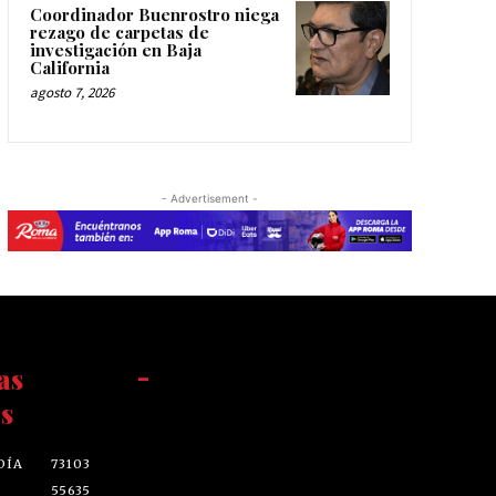
Coordinador Buenrostro niega
rezago de carpetas de
investigación en Baja
California
agosto 7, 2026
- Advertisement -
as
-
s
DÍA
73103
55635