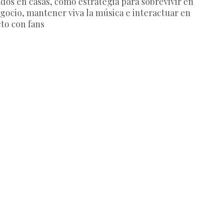
ados en casas, como estrategia para sobrevivir en
egocio, mantener viva la música e interactuar en
cto con fans