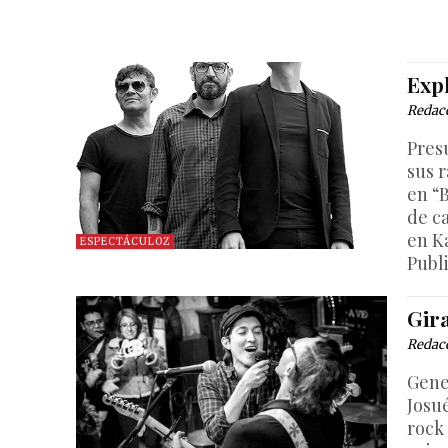
Exp
Redac
Pres
sus r
en “
de ca
en K
ESPECTÁCULOZ
Publ
Gir
Redac
Gene
Josu
rock