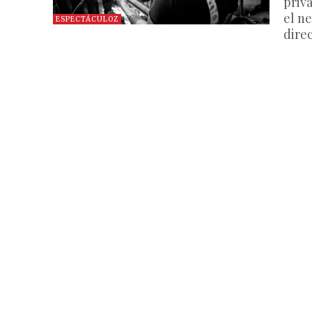
priv
el n
ESPECTÁCULOZ
dire