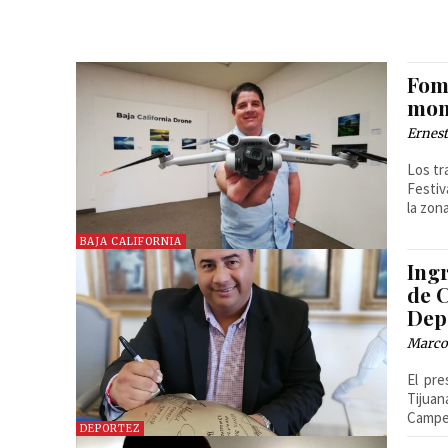
Fom
mom
Ernest
Los tr
Festiv
la zon
BAJA CALIFORNIA
Ing
de 
Dep
Marcos
El pre
Tijuan
Campeo
DEPORTEZ