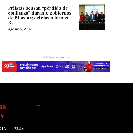
Priistas acusan “pérdida de
confianza” durante gobiernos
de Morena; celebran foro en
BC
agosto 8, 2026
- Advertisement -
as
-
s
DÍA
73116