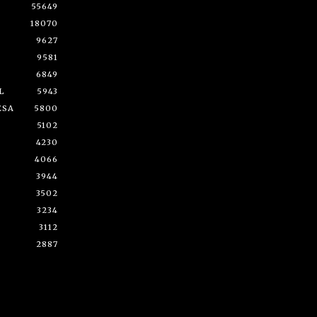
55649
18070
9627
9581
6849
L
5943
ESA
5800
5102
4230
4066
3944
3502
3234
3112
2887