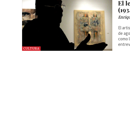
El 
(193
Enriq
El art
de ago
como l
entrev
CULTURA