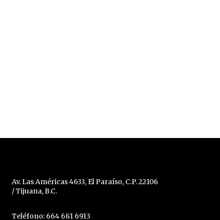
Av. Las Américas 4633, El Paraíso, C.P. 22106
/ Tijuana, B.C.
Teléfono: 664 681 6913