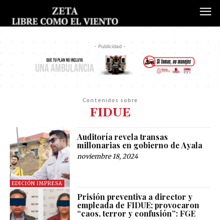
- Publicidad -
Contenidos sobre
FIDUE
Auditoría revela transas
millonarias en gobierno de Ayala
noviembre 18, 2024
EDICIÓN IMPRESA
Prisión preventiva a director y
empleada de FIDUE; provocaron
“caos, terror y confusión”: FGE