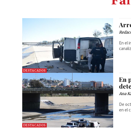
Fal
Arre
Redac
En el 
canali
DESTACADOS
En 
dete
Ana Ka
De oct
en el 
DESTACADOS