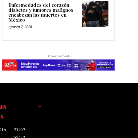
Enfermedades del corazón,
diabetes y tumores malignos
encabezan las muertes en
México
agosto 7, 2026
- Advertisement -
as
-
s
DÍA
73107
55639