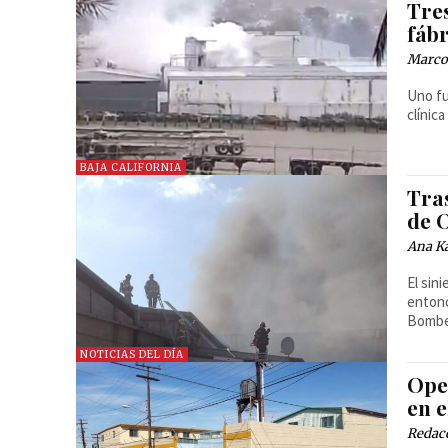
Tre
fábr
Marco 
Uno fu
clínica
BAJA CALIFORNIA
Tras
de 
Ana Ka
El sin
entonc
Bombe
NOTICIAS DEL DÍA
Ope
en e
Redac