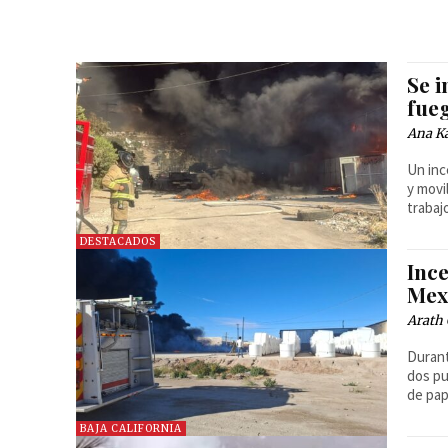
Se 
fue
Ana Ka
Un inc
y movi
trabaj
DESTACADOS
Ince
Mexi
Arath 
Durant
dos pu
de pap
BAJA CALIFORNIA