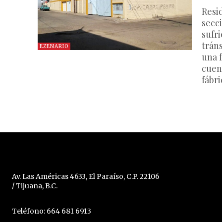
Resi
secc
sufri
trán
EZENARIO
una f
cuen
fábr
Av. Las Américas 4633, El Paraíso, C.P. 22106
/ Tijuana, B.C.
Teléfono: 664 681 6913