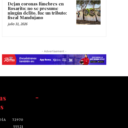
Dejan coronas fúnebres en
Rosarito; no se presume
ningún delito, fue un tributo:
fiscal Mandujano
julio 31, 2026
- Advertisement -
as
-
s
DÍA
72970
55521