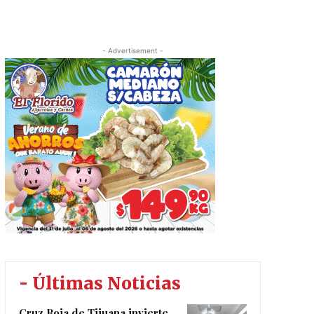
- Advertisement -
- Últimas Noticias
Cruz Roja de Tijuana invierte