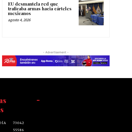
EU desmantela red que
traficaba armas hacia cárteles
mexicanos
agosto 4, 2026
- Advertisement -
as
-
s
DÍA
73042
55586