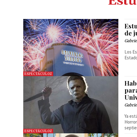
Estu
Est
de j
Gabrie
Los Es
Estado
ESPECTÁCULOZ
Hab
par
Uni
Gabrie
Ya est
Horror
septi
ESPECTÁCULOZ