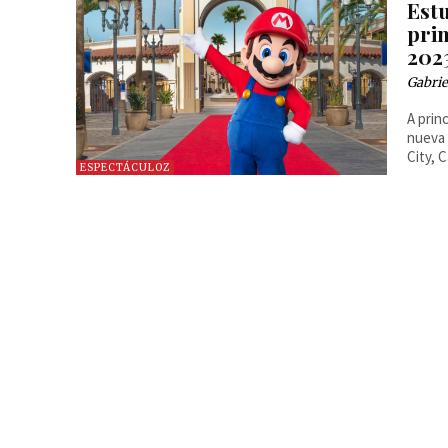
Est
pri
202
Gabrie
A prin
nueva 
City, C
ESPECTÁCULOZ