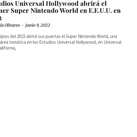
udios Universal Hollywood abrirá el
mer Super Nintendo World en E.E.U.U. en
3
la Olivares
-
junio 9, 2022
cipios del 2023 abrirá sus puertas el Super Nintendo World, una
área temática en los Estudios Universal Hollywood, en Universal
alifornia,