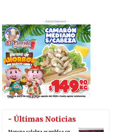
- Advertisement -
- Últimas Noticias
Morena celebra asamblea en