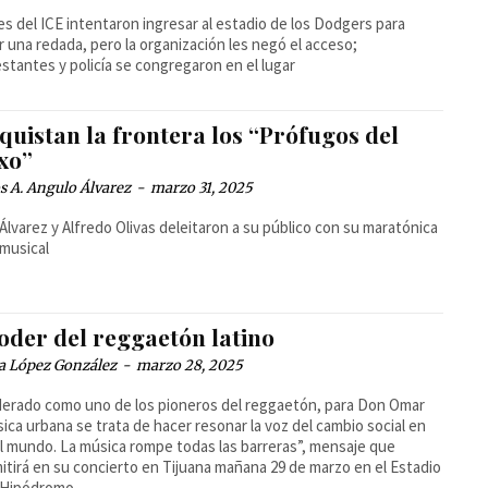
s del ICE intentaron ingresar al estadio de los Dodgers para
ar una redada, pero la organización les negó el acceso;
stantes y policía se congregaron en el lugar
quistan la frontera los “Prófugos del
xo”
 A. Angulo Álvarez
-
marzo 31, 2025
 Álvarez y Alfredo Olivas deleitaron a su público con su maratónica
 musical
oder del reggaetón latino
a López González
-
marzo 28, 2025
erado como uno de los pioneros del reggaetón, para Don Omar
sica urbana se trata de hacer resonar la voz del cambio social en
l mundo. La música rompe todas las barreras”, mensaje que
itirá en su concierto en Tijuana mañana 29 de marzo en el Estadio
x Hipódromo