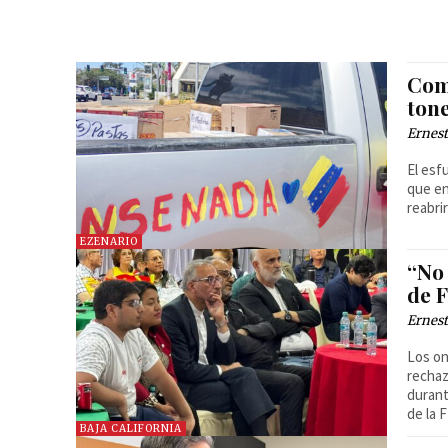
Com
ton
Ernest
El esf
que en
reabri
EZENARIO
“No
de F
Ernest
Los on
rechaz
durant
de la F
BAJA CALIFORNIA