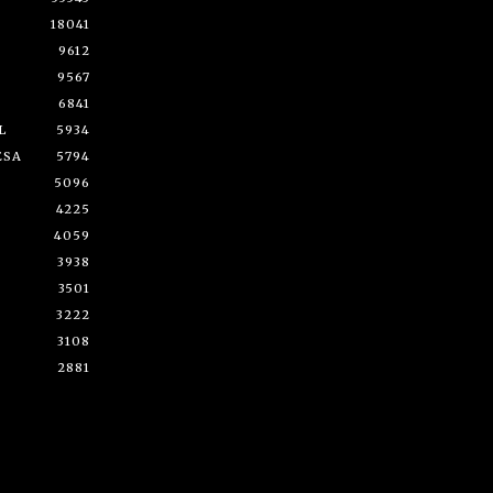
18041
9612
9567
6841
L
5934
ESA
5794
5096
4225
4059
3938
3501
3222
3108
2881