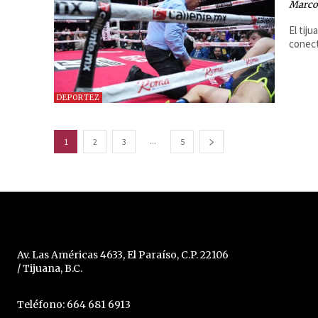
Marcos
El tij
conect
DEPORTEZ
...
1
2
3
5
Av. Las Américas 4633, El Paraíso, C.P. 22106
/ Tijuana, B.C.
Teléfono: 664 681 6913