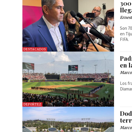
300
lle
Ernest
Son 70
en Tij
FIFA.
DESTACADOS
Pad
en l
Marcos
Los fr
DEPORTEZ
Dod
ter
Marcos