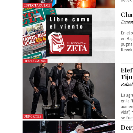
ESPECTÁCULOZ
Chap
Ernest
En el 
en Baj
pugna 
Revolu
DESTACADOS
Ele
Tij
Rafael
La agr
en la 
aument
vida”,
DEPORTEZ
se fue
Der