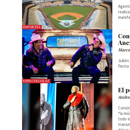
Agente
realiz
manife
DEPORTEZ
Con
Ane
Marcos
Julión
fiesta
ESPECTÁCULOZ
El p
Andre
Consid
“la mú
todo e
transm
del e