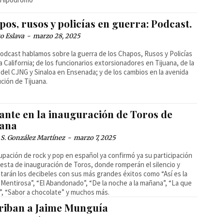
os, rusos y policías en guerra: Podcast.
o Eslava
-
marzo 28, 2025
podcast hablamos sobre la guerra de los Chapos, Rusos y Policías
a California; de los funcionarios extorsionadores en Tijuana, de la
del CJNG y Sinaloa en Ensenada; y de los cambios en la avenida
ción de Tijuana.
fante en la inauguración de Toros de
uana
 S. González Martínez
-
marzo 7, 2025
upación de rock y pop en español ya confirmó ya su participación
fiesta de inauguración de Toros, donde romperán el silencio y
arán los decibeles con sus más grandes éxitos como “Así es la
 “Mentirosa”, “El Abandonado”, “De la noche a la mañana”, “La que
”, “Sabor a chocolate” y muchos más.
riban a Jaime Munguía