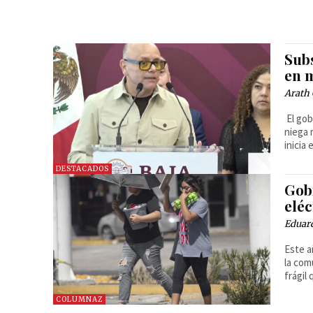
Subs
en 
Arath 
El gob
niega 
inicia 
DESTACADOS
Gobi
eléc
Eduard
Este a
la com
frágil
COLUMNAZ