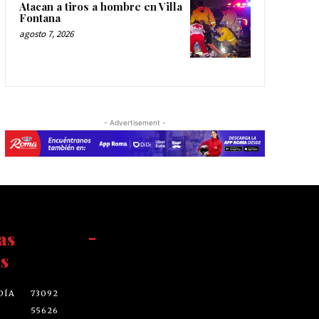
Atacan a tiros a hombre en Villa
Fontana
agosto 7, 2026
- Advertisement -
as
-
s
DÍA
73092
55626