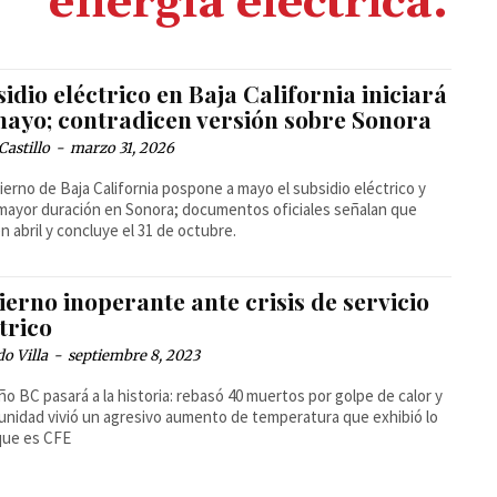
energía eléctrica.
idio eléctrico en Baja California iniciará
mayo; contradicen versión sobre Sonora
Castillo
-
marzo 31, 2026
ierno de Baja California pospone a mayo el subsidio eléctrico y
mayor duración en Sonora; documentos oficiales señalan que
en abril y concluye el 31 de octubre.
erno inoperante ante crisis de servicio
trico
o Villa
-
septiembre 8, 2023
ño BC pasará a la historia: rebasó 40 muertos por golpe de calor y
unidad vivió un agresivo aumento de temperatura que exhibió lo
 que es CFE