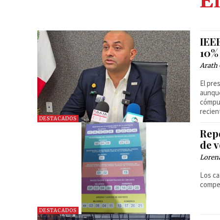
El
IEEB
10% 
Arath 
El pre
aunque
cómput
recien
DESTACADOS
Rep
de 
Loren
Los ca
compet
DESTACADOS