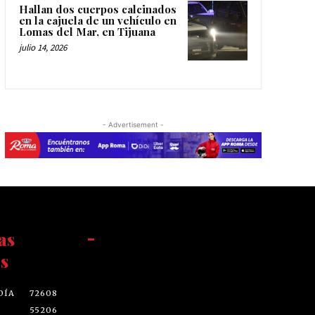
Hallan dos cuerpos calcinados
en la cajuela de un vehículo en
Lomas del Mar, en Tijuana
julio 14, 2026
- Advertisement -
as
-
s
DÍA
72608
55206