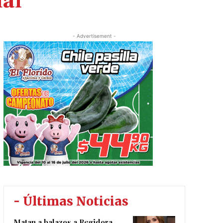
ial
- Advertisement -
- Últimas Noticias
Matan a balazos a Regidora