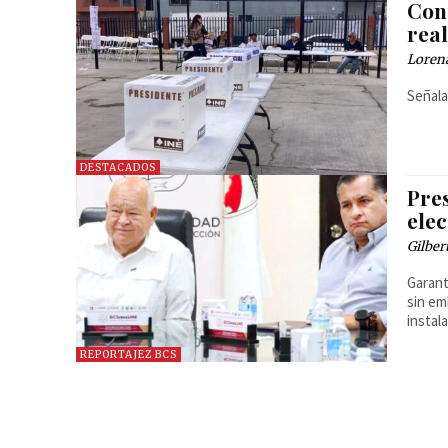
Con 
rea
Loren
Señala
DESTACADOS
Pres
elec
Gilber
Garant
sin em
instal
REPORTAJEZ BCS