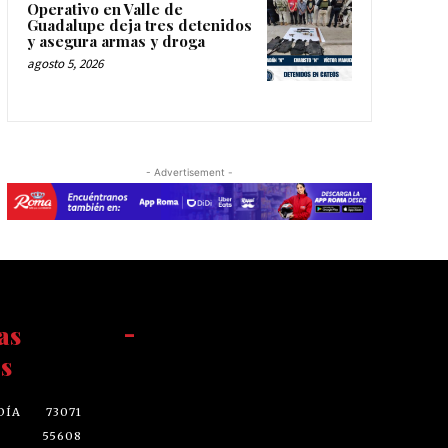
Operativo en Valle de
Guadalupe deja tres detenidos
y asegura armas y droga
agosto 5, 2026
- Advertisement -
as
-
s
DÍA
73071
55608