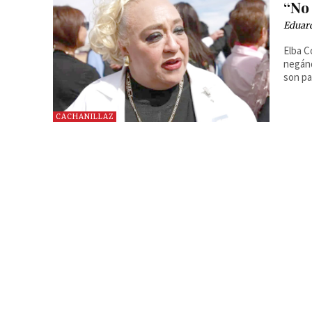
“No 
Eduard
Elba C
negánd
son pa
CACHANILLAZ