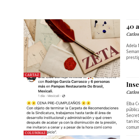
40 a
Carlo
Adela Navarro Bello Ces
Semanario ZETA Presentes
presti
CARTAZ
Inse
Carlo
Elba C
públic
Secret
tan in
comuni
COLUMNAZ