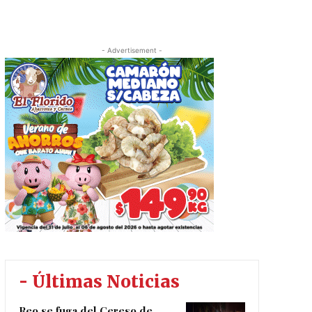
- Advertisement -
- Últimas Noticias
Reo se fuga del Cereso de