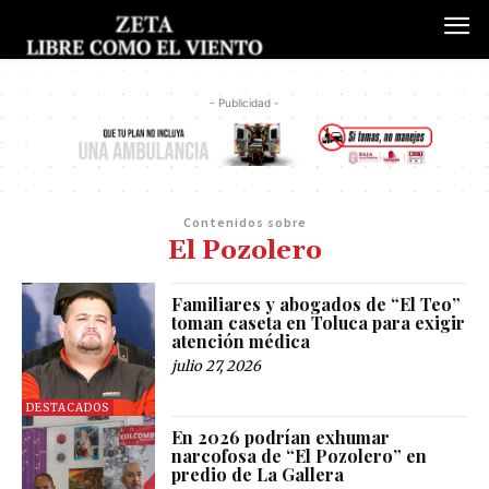
- Publicidad -
Contenidos sobre
El Pozolero
Familiares y abogados de “El Teo”
toman caseta en Toluca para exigir
atención médica
julio 27, 2026
DESTACADOS
En 2026 podrían exhumar
narcofosa de “El Pozolero” en
predio de La Gallera