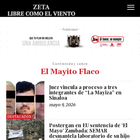
- Publicidad -
Contenidos sobre
El Mayito Flaco
Juez vincula a proceso a tres
integrantes de “La Mayiza” en
Sinaloa
mayo 9, 2026
DESTACADOS
Postergan en EU sentencia de ‘El
Mayo’ Zambada; SEMAR
desmantela laboratorio de su hijo