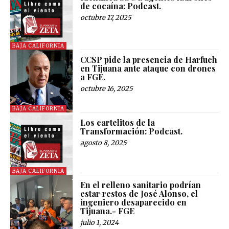
de cocaína: Podcast.
octubre 17, 2025
BAJA CALIFORNIA
CCSP pide la presencia de Harfuch
en Tijuana ante ataque con drones
a FGE.
octubre 16, 2025
BAJA CALIFORNIA
Los cartelitos de la
Transformación: Podcast.
agosto 8, 2025
BAJA CALIFORNIA
En el relleno sanitario podrían
estar restos de José Alonso, el
ingeniero desaparecido en
Tijuana.- FGE
julio 1, 2024