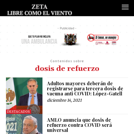
- Publicidad -
Contenidos sobre
dosis de refuerzo
Adultos mayores deberán de
registrarse para tercera dosis de
vacuna anti COVID: López-Gatell
diciembre 14, 2021
DESTACADOS
AMLO anuncia que dosis de
refuerzo contra COVID será
universal